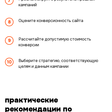
вы соглашаетесь с
Политикой
кампаний
конфиденциальности
и даете согласие
на обработку персональных данных.
Оцените конверсионность сайта
Контакты
ОТПРАВИТЬ ЗАЯВКУ
телефон: +7 (993) 076 72 36
Рассчитайте допустимую стоимость
email: info@intop.click
конверсии
telegram-канал: @mapsintop
Выберите стратегию, соответствующую
целям и данным кампании
практические
рекомендации по