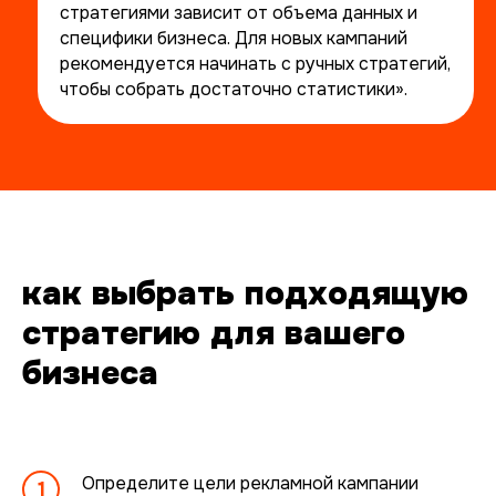
стратегиями зависит от объема данных и
специфики бизнеса. Для новых кампаний
рекомендуется начинать с ручных стратегий,
чтобы собрать достаточно статистики».
оставьте
заявку
как выбрать подходящую
стратегию для вашего
проведем бесплатный
бизнеса
аудит и расскажем, как
улучшить результаты
или напишите нам в telegram
@intop_click
Определите цели рекламной кампании