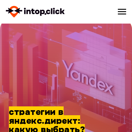
стратегии в
яндекс.директ:
какую выбрать?