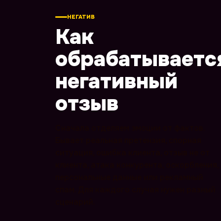
НЕГАТИВ
Как
обрабатываетс
негативный
отзыв
Сначала отделяем эмоции от фактов.
Бывает реальная претензия, спорная
ситуация, ошибка клиента, отзыв не от
клиента, атака конкурента, оскорбления,
персональные данные или рекламный
спам. Для каждого случая нужен разный
сценарий.