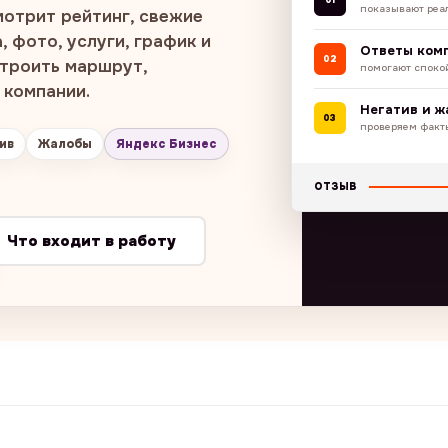
показывают реа
мотрит рейтинг, свежие
 фото, услуги, график и
Ответы ком
02
строить маршрут,
помогают споко
 компании.
Негатив и 
03
проверяем факт
ив
Жалобы
Яндекс Бизнес
ОТЗЫВ
Что входит в работу