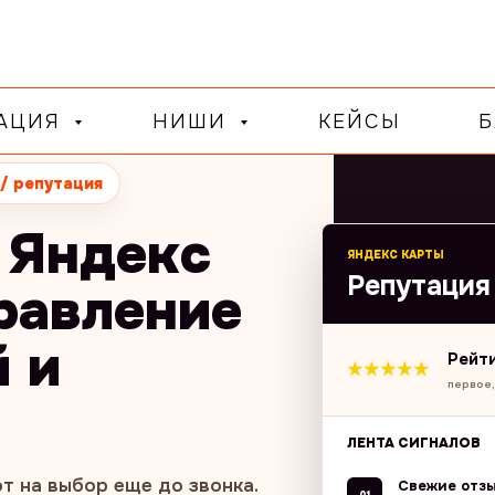
ТАЦИЯ
НИШИ
КЕЙСЫ
Б
 / репутация
 Яндекс
ЯНДЕКС КАРТЫ
Репутация
равление
 и
Рейти
первое,
ЛЕНТА СИГНАЛОВ
т на выбор еще до звонка.
Свежие отз
01