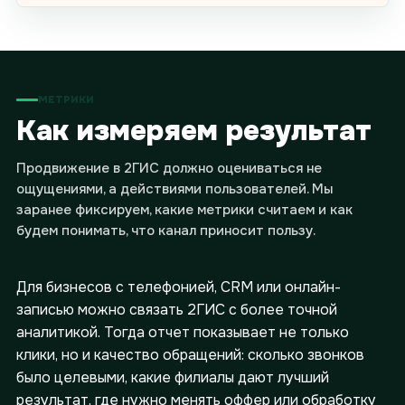
МЕТРИКИ
Как измеряем результат
Продвижение в 2ГИС должно оцениваться не
ощущениями, а действиями пользователей. Мы
заранее фиксируем, какие метрики считаем и как
оставьте
будем понимать, что канал приносит пользу.
заявку
Для бизнесов с телефонией, CRM или онлайн-
записью можно связать 2ГИС с более точной
аналитикой. Тогда отчет показывает не только
проведем бесплатный
клики, но и качество обращений: сколько звонков
аудит и расскажем, как
было целевыми, какие филиалы дают лучший
улучшить результаты
или напишите нам в telegram
результат, где нужно менять оффер или обработку