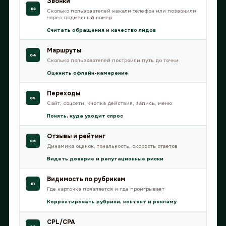
Звонки
03
Сколько пользователей нажали телефон или позвонили
через подменный номер
Считать обращения и качество лидов
Нажимая на кнопку «Отправить заявку»,
вы соглашаетесь с
Политикой
Маршруты
конфиденциальности
и даете согласие
04
Сколько пользователей построили путь до точки
на обработку персональных данных.
Оценить офлайн-намерение
Контакты
ОТПРАВИТЬ ЗАЯВКУ
Переходы
05
Сайт, соцсети, кнопка действия, запись, меню
телефон: +7 (993) 076 72 36
Понять, куда уходит спрос
email: info@intop.click
telegram-канал: @mapsintop
Отзывы и рейтинг
06
Динамика оценок, тональность, скорость ответов
Видеть доверие и репутационные риски
Видимость по рубрикам
07
Где карточка появляется и где проигрывает
Корректировать рубрики, контент и рекламу
CPL/CPA