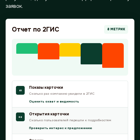
заявок.
@intop_click
Ваше имя
Отчет по 2ГИС
8 МЕТРИК
Ваша почта
Номер телефона
Показы карточки
01
Сколько раз компанию увидели в 2ГИС
Оценить охват и видимость
Открытия карточки
Комментарий
02
Сколько пользователей перешли к подробностям
Проверить интерес к предложению