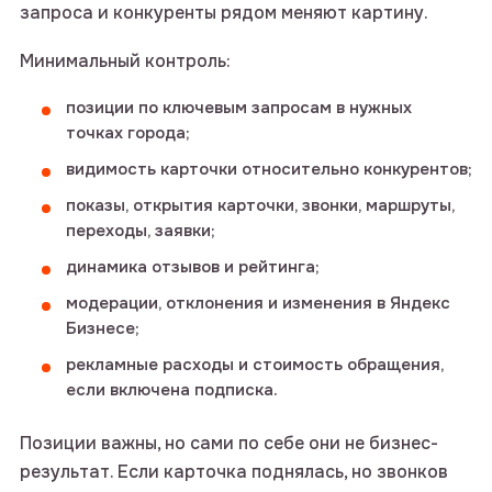
запроса и конкуренты рядом меняют картину.
или напишите нам в telegram
Минимальный контроль:
@intop_click
позиции по ключевым запросам в нужных
Ваше имя
точках города;
видимость карточки относительно конкурентов;
показы, открытия карточки, звонки, маршруты,
Ваша почта
переходы, заявки;
динамика отзывов и рейтинга;
модерации, отклонения и изменения в Яндекс
Бизнесе;
Номер телефона
рекламные расходы и стоимость обращения,
если включена подписка.
Позиции важны, но сами по себе они не бизнес-
Комментарий
результат. Если карточка поднялась, но звонков