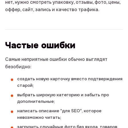
нет, нужно смотреть упаковку, отзывы, фото, цены,
оффер, сайт, запись и качество трафика.
Нажимая на кнопку «Отправить заявку»,
вы соглашаетесь с
Политикой
конфиденциальности
и даете согласие
Частые ошибки
на обработку персональных данных.
Контакты
ОТПРАВИТЬ ЗАЯВКУ
Самые неприятные ошибки обычно выглядят
безобидно:
телефон: +7 (993) 076 72 36
email: info@intop.click
создать новую карточку вместо подтверждения
telegram-канал: @mapsintop
старой;
выбрать широкую категорию и забыть про
дополнительные;
написать описание "для SEO", которое
невозможно читать;
загрузить случайные фото без входа, товаров,