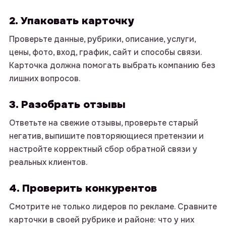
Нажимая на кнопку «Отправить заявку»,
2. Упаковать карточку
вы соглашаетесь с
Политикой
конфиденциальности
и даете согласие
Проверьте данные, рубрики, описание, услуги,
на обработку персональных данных.
цены, фото, вход, график, сайт и способы связи.
Карточка должна помогать выбрать компанию без
Контакты
ОТПРАВИТЬ ЗАЯВКУ
лишних вопросов.
телефон: +7 (993) 076 72 36
email: info@intop.click
3. Разобрать отзывы
telegram-канал: @mapsintop
Ответьте на свежие отзывы, проверьте старый
негатив, выпишите повторяющиеся претензии и
настройте корректный сбор обратной связи у
реальных клиентов.
4. Проверить конкурентов
Смотрите не только лидеров по рекламе. Сравните
карточки в своей рубрике и районе: что у них