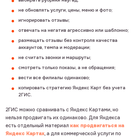
не обновлять услуги, цены, меню и фото;
игнорировать отзывы;
отвечать на негатив агрессивно или шаблонно;
размещать отзывы без контроля качества
аккаунтов, темпа и модерации;
не считать звонки и маршруты;
оставьте
смотреть только показы, а не обращения;
вести все филиалы одинаково;
заявку
копировать стратегию Яндекс Карт без учета
2ГИС.
проведем бесплатный
2ГИС можно сравнивать с Яндекс Картами, но
аудит и расскажем, как
нельзя продвигать их одинаково. Для Яндекса
улучшить результаты
или напишите нам в telegram
есть отдельный материал
как продвигаться на
Яндекс Картах
, а для коммерческой услуги по