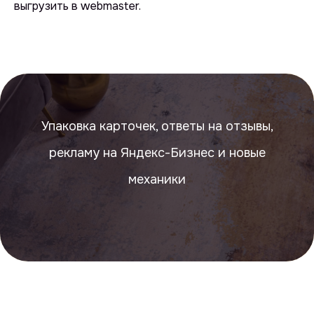
выгрузить в webmaster.
оставьте
заявку
проведем бесплатный
Упаковка карточек, ответы на отзывы,
аудит и расскажем, как
улучшить результаты
рекламу на Яндекс-Бизнес и новые
или напишите нам в telegram
механики
@intop_click
Ваше имя
Ваша почта