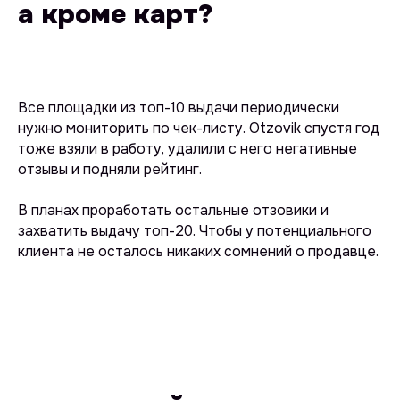
а кроме карт?
Номер телефона
Все площадки из топ-10 выдачи периодически
нужно мониторить по чек-листу. Otzovik спустя год
Комментарий
тоже взяли в работу, удалили с него негативные
отзывы и подняли рейтинг.
В планах проработать остальные отзовики и
захватить выдачу топ-20. Чтобы у потенциального
клиента не осталось никаких сомнений о продавце.
Нажимая на кнопку «Отправить заявку»,
вы соглашаетесь с
Политикой
конфиденциальности
и даете согласие
на обработку персональных данных.
Контакты
ОТПРАВИТЬ ЗАЯВКУ
телефон: +7 (993) 076 72 36