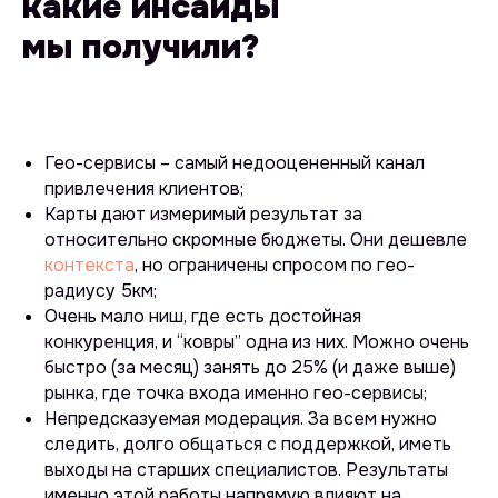
какие инсайды
email: info@intop.click
мы получили?
telegram-канал: @mapsintop
Гео-сервисы – самый недооцененный канал
привлечения клиентов;
Карты дают измеримый результат за
относительно скромные бюджеты. Они дешевле
контекста
, но ограничены спросом по гео-
радиусу 5км;
Очень мало ниш, где есть достойная
конкуренция, и “ковры” одна из них. Можно очень
быстро (за месяц) занять до 25% (и даже выше)
рынка, где точка входа именно гео-сервисы;
Непредсказуемая модерация. За всем нужно
следить, долго общаться с поддержкой, иметь
выходы на старших специалистов. Результаты
именно этой работы напрямую влияют на